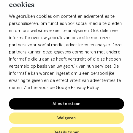
cookies
3761 EC Soest
Contact
We gebruiken cookies om content en advertenties te
personaliseren, om functies voor social media te bieden
033-4805482
en om ons websiteverkeer te analyseren. Ook delen we
info@bhbdullemond.nl
informatie over uw gebruik van onze site met onze
partners voor social media, adverteren en analyse. Deze
Blijf op de hoogte:
partners kunnen deze gegevens combineren met andere
informatie die u aan ze heeft verstrekt of die ze hebben
Aanmelden nieuwsbrief
verzameld op basis van uw gebruik van hun services. De
informatie kan worden ingezet om u een persoonlijke
ervaring te geven en de effectiviteit van advertenties te
meten. Zie hiervoor de
Google Privacy Policy
.
© BHB Dullemond
Privacy
Alles toestaan
Cookies
Algemene voorwaarden
Weigeren
Details tonen