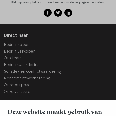
Klik op een platform naar keuze om deze pagina te delen.
Direct naar
Bedrijf kopen
Bedrijf verkopen
Ons team
Bedrijfswaardering
Schade- en conflictwaardering
Rendementsverbetering
Onze purpose
Onze vacatures
BHB Dullemond
Deze website maakt gebruik van
Korte Brinkweg 37c