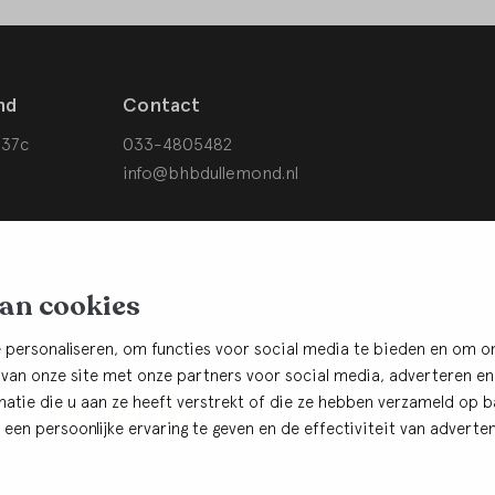
nd
Contact
 37c
033-4805482
info@bhbdullemond.nl
van cookies
 personaliseren, om functies voor social media te bieden en om o
 van onze site met onze partners voor social media, adverteren en
tie die u aan ze heeft verstrekt of die ze hebben verzameld op ba
ef
een persoonlijke ervaring te geven en de effectiviteit van adverten
rden