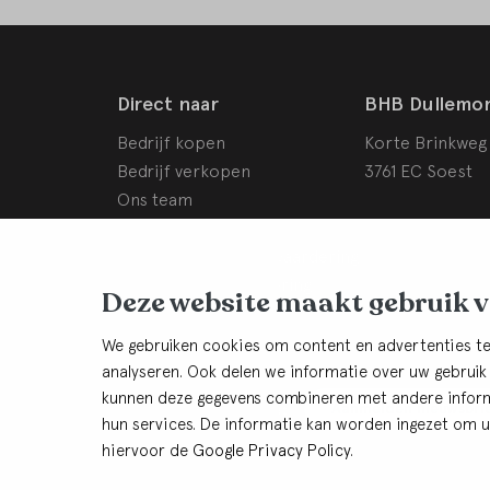
Direct naar
BHB Dullemo
Bedrijf kopen
Korte Brinkweg
Bedrijf verkopen
3761 EC Soest
Ons team
Bedrijfswaardering
Schade- en conflictwaardering
Rendementsverbetering
Deze website maakt gebruik 
Onze purpose
Onze vacatures
We gebruiken cookies om content en advertenties te
analyseren. Ook delen we informatie over uw gebruik
kunnen deze gegevens combineren met andere informa
Blijf op de hoogte:
Aanmelden nieuwsbri
hun services. De informatie kan worden ingezet om u 
hiervoor de
Google Privacy Policy
.
© BHB Dullemond
Privacy
Cookies
Algemene voorwaa