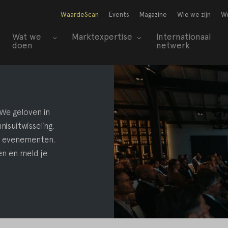
WaardeScan
Events
Magazine
Wie we zijn
We
Wat we
Marktexpertise
Internationaal
doen
netwerk
We geloven in
isuitwisseling.
e evenementen.
n en meld je