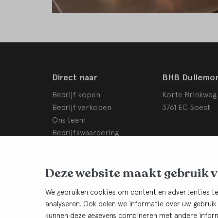
Direct naar
BHB Dullemo
Bedrijf kopen
Korte Brinkweg
Bedrijf verkopen
3761 EC Soest
Ons team
Bedrijfswaardering
Schade- en conflictwaardering
Rendementsverbetering
Deze website maakt gebruik 
Onze purpose
Onze vacatures
We gebruiken cookies om content en advertenties te
analyseren. Ook delen we informatie over uw gebruik
Blijf op de hoogte:
Aanmelden nieuwsbri
kunnen deze gegevens combineren met andere informa