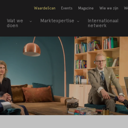
WaardeScan
Events
Magazine
Wie we zijn
We
Wat we
Marktexpertise
Internationaal
doen
netwerk