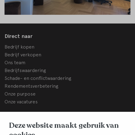
Direct naar
Bedrijf kopen
Bedrijf verkopen
Ons team
Bedrijfswaardering
Schade- en conflictwaardering
Rendementsverbetering
Onze purpose
Onze vacatures
BHB Dullemond
Deze website maakt gebruik van
Korte Brinkweg 37c
3761 EC Soest