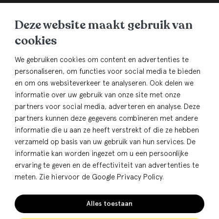
BHB Dullemond
Deze website maakt gebruik van
Korte Brinkweg 37c
cookies
3761 EC Soest
Contact
We gebruiken cookies om content en advertenties te
personaliseren, om functies voor social media te bieden
033-4805482
en om ons websiteverkeer te analyseren. Ook delen we
info@bhbdullemond.nl
informatie over uw gebruik van onze site met onze
partners voor social media, adverteren en analyse. Deze
Blijf op de hoogte:
partners kunnen deze gegevens combineren met andere
informatie die u aan ze heeft verstrekt of die ze hebben
Aanmelden nieuwsbrief
verzameld op basis van uw gebruik van hun services. De
informatie kan worden ingezet om u een persoonlijke
ervaring te geven en de effectiviteit van advertenties te
meten. Zie hiervoor de
Google Privacy Policy
.
© BHB Dullemond
Privacy
Alles toestaan
Cookies