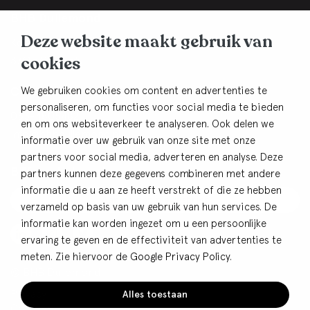
BHB Dullemond
Deze website maakt gebruik van
Korte Brinkweg 37c
cookies
3761 EC Soest
Contact
We gebruiken cookies om content en advertenties te
personaliseren, om functies voor social media te bieden
033-4805482
en om ons websiteverkeer te analyseren. Ook delen we
info@bhbdullemond.nl
informatie over uw gebruik van onze site met onze
partners voor social media, adverteren en analyse. Deze
Blijf op de hoogte:
partners kunnen deze gegevens combineren met andere
informatie die u aan ze heeft verstrekt of die ze hebben
Aanmelden nieuwsbrief
verzameld op basis van uw gebruik van hun services. De
informatie kan worden ingezet om u een persoonlijke
ervaring te geven en de effectiviteit van advertenties te
meten. Zie hiervoor de
Google Privacy Policy
.
© BHB Dullemond
Privacy
Alles toestaan
Cookies