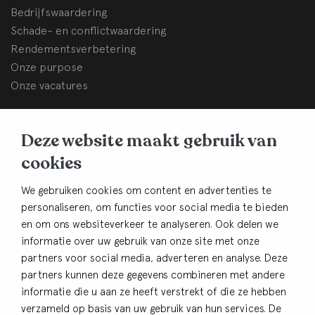
Bedrijfswaardering
Schade- en conflictwaardering
Rendementsverbetering
Onze purpose
Onze vacatures
BHB Dullemond
Deze website maakt gebruik van
Korte Brinkweg 37c
cookies
3761 EC Soest
Contact
We gebruiken cookies om content en advertenties te
personaliseren, om functies voor social media te bieden
033-4805482
en om ons websiteverkeer te analyseren. Ook delen we
info@bhbdullemond.nl
informatie over uw gebruik van onze site met onze
partners voor social media, adverteren en analyse. Deze
Blijf op de hoogte:
partners kunnen deze gegevens combineren met andere
informatie die u aan ze heeft verstrekt of die ze hebben
Aanmelden nieuwsbrief
verzameld op basis van uw gebruik van hun services. De