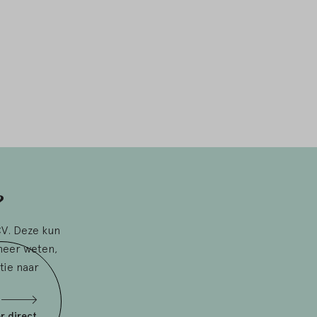
?
CV. Deze kun
meer weten,
tie naar
er direct