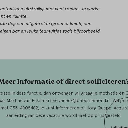
ectonische uitstraling met veel ramen. Je werkt
cht en ruimte;
elke dag een uitgebreide (groene) lunch, een
eigen bar en leuke teamuitjes zoals bijvoorbeeld
Meer informatie of direct solliciteren
resse in deze functie, dan ontvangen wij graag je motivatie en 
naar Martine van Eck: martine.vaneck@bhbdullemond.nl. Wil je 
 met 033-4805482, je kunt informeren bij Jorg Quapp. Acquisi
aanleiding van deze vacature wordt niet op prijs gesteld.
Sollicite