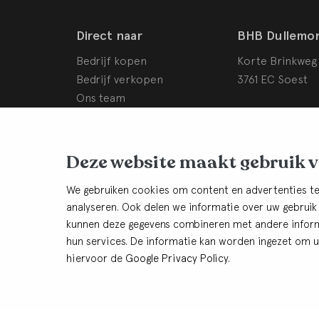
Direct naar
BHB Dullemo
Bedrijf kopen
Korte Brinkweg
Bedrijf verkopen
3761 EC Soest
Ons team
Bedrijfswaardering
Schade- en conflictwaardering
Rendementsverbetering
Deze website maakt gebruik 
Onze purpose
Onze vacatures
We gebruiken cookies om content en advertenties te
analyseren. Ook delen we informatie over uw gebruik
kunnen deze gegevens combineren met andere informa
Blijf op de hoogte:
Aanmelden nieuwsbri
hun services. De informatie kan worden ingezet om u 
hiervoor de
Google Privacy Policy
.
© BHB Dullemond
Privacy
Cookies
Algemene voorwaa