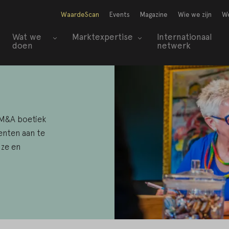
WaardeScan
Events
Magazine
Wie we zijn
We
Wat we
Marktexpertise
Internationaal
doen
netwerk
 M&A boetiek
enten aan te
uze en