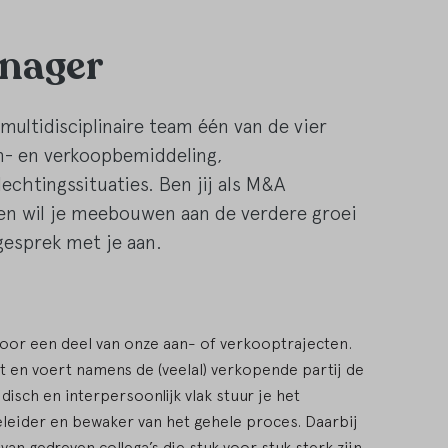
nager
ultidisciplinaire team één van de vier
n- en verkoopbemiddeling,
chtingssituaties. Ben jij als M&A
 en wil je meebouwen aan de verdere groei
gesprek met je aan.
oor een deel van onze aan- of verkooptrajecten.
t en voert namens de (veelal) verkopende partij de
idisch en interpersoonlijk vlak stuur je het
geleider en bewaker van het gehele proces. Daarbij
n gedreven collega’s die stuk voor stuk sterk zijn