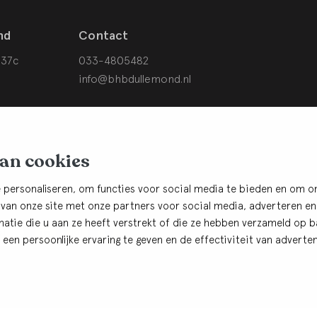
nd
Contact
 37c
033-4805482
info@bhbdullemond.nl
van cookies
 personaliseren, om functies voor social media te bieden en om o
 van onze site met onze partners voor social media, adverteren en
tie die u aan ze heeft verstrekt of die ze hebben verzameld op ba
ef
een persoonlijke ervaring te geven en de effectiviteit van adverten
rden