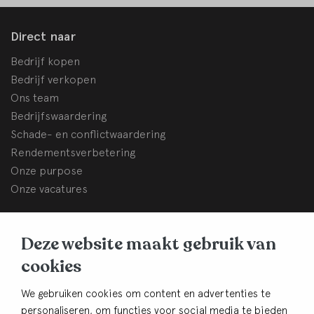
Direct naar
Bedrijf kopen
Bedrijf verkopen
Ons team
Bedrijfswaardering
Schade- en conflictwaardering
Rendementsverbetering
Onze purpose
Onze vacatures
BHB Dullemond
Deze website maakt gebruik van
Korte Brinkweg 37c
cookies
3761 EC Soest
Contact
We gebruiken cookies om content en advertenties te
personaliseren, om functies voor social media te bieden