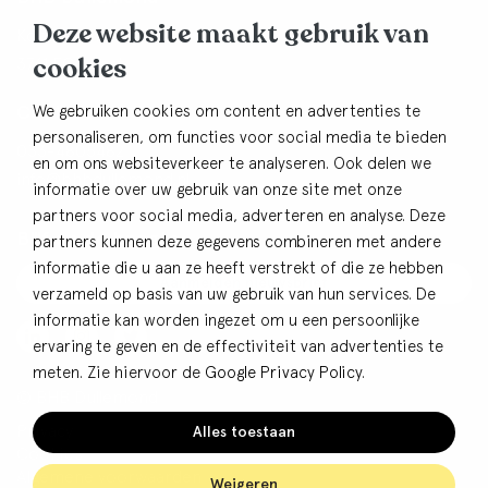
Deze website maakt gebruik van
Korte Brinkweg 37c
cookies
3761 EC Soest
Contact
We gebruiken cookies om content en advertenties te
personaliseren, om functies voor social media te bieden
033-4805482
en om ons websiteverkeer te analyseren. Ook delen we
info@bhbdullemond.nl
informatie over uw gebruik van onze site met onze
partners voor social media, adverteren en analyse. Deze
Blijf op de hoogte:
partners kunnen deze gegevens combineren met andere
informatie die u aan ze heeft verstrekt of die ze hebben
Aanmelden nieuwsbrief
verzameld op basis van uw gebruik van hun services. De
informatie kan worden ingezet om u een persoonlijke
ervaring te geven en de effectiviteit van advertenties te
meten. Zie hiervoor de
Google Privacy Policy
.
© BHB Dullemond
Privacy
Alles toestaan
Cookies
Algemene voorwaarden
Weigeren