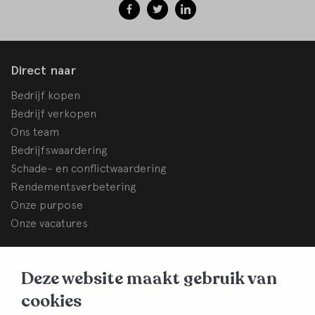
Direct naar
Bedrijf kopen
Bedrijf verkopen
Ons team
Bedrijfswaardering
Schade- en conflictwaardering
Rendementsverbetering
Onze purpose
Onze vacatures
BHB Dullemond
Deze website maakt gebruik van
Korte Brinkweg 37c
cookies
3761 EC Soest