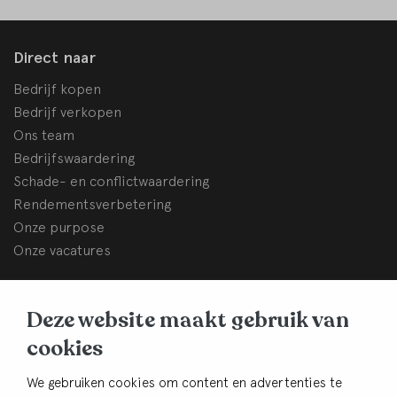
Direct naar
Bedrijf kopen
Bedrijf verkopen
Ons team
Bedrijfswaardering
Schade- en conflictwaardering
Rendementsverbetering
Onze purpose
Onze vacatures
BHB Dullemond
Deze website maakt gebruik van
Korte Brinkweg 37c
cookies
3761 EC Soest
Contact
We gebruiken cookies om content en advertenties te