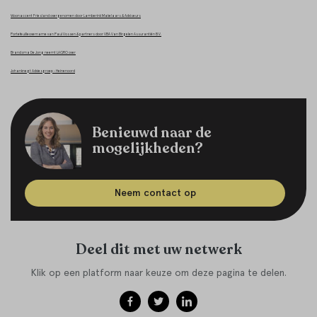
Woonaccent Friesland overgenomen door Lamberink Makelaars & Adviseurs
Portefeuilleovername van Paul Vossen & partners door VBA Van Birgelen Assurantiën B.V.
Brandsma De Jong neemt LAGRO over
Johanknegt Adviesgroep - Heinenoord
Benieuwd naar de
mogelijkheden?
Neem contact op
Deel dit met uw netwerk
Klik op een platform naar keuze om deze pagina te delen.