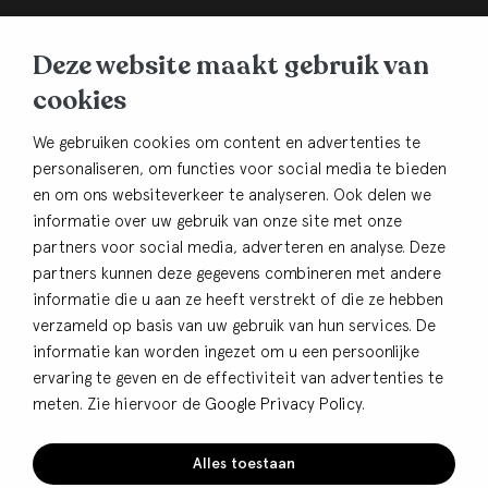
BHB Dullemond
Deze website maakt gebruik van
Korte Brinkweg 37c
cookies
3761 EC Soest
Contact
We gebruiken cookies om content en advertenties te
personaliseren, om functies voor social media te bieden
033-4805482
en om ons websiteverkeer te analyseren. Ook delen we
info@bhbdullemond.nl
informatie over uw gebruik van onze site met onze
partners voor social media, adverteren en analyse. Deze
Blijf op de hoogte:
partners kunnen deze gegevens combineren met andere
informatie die u aan ze heeft verstrekt of die ze hebben
Aanmelden nieuwsbrief
verzameld op basis van uw gebruik van hun services. De
informatie kan worden ingezet om u een persoonlijke
ervaring te geven en de effectiviteit van advertenties te
meten. Zie hiervoor de
Google Privacy Policy
.
© BHB Dullemond
Privacy
Alles toestaan
Cookies