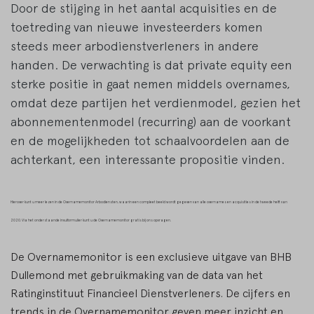
Door de stijging in het aantal acquisities en de
toetreding van nieuwe investeerders komen
steeds meer arbodienstverleners in andere
handen. De verwachting is dat private equity een
sterke positie in gaat nemen middels overnames,
omdat deze partijen het verdienmodel, gezien het
abonnementenmodel (recurring) aan de voorkant
en de mogelijkheden tot schaalvoordelen aan de
achterkant, een interessante propositie vinden.
Hierover kunt u meer lezen in de Overnamemonitor Arbodiensten, waarin een compleet beeld wordt gegeven van alle overnames en acquisities in de tweede helft van
2020. Via het onderstaande invulformulier kunt u de Overnamemonitor gratis bij ons opvragen.
De Overnamemonitor is een exclusieve uitgave van BHB
Dullemond met gebruikmaking van de data van het
Ratinginstituut Financieel Dienstverleners. De cijfers en
trends in de Overnamemonitor geven meer inzicht en