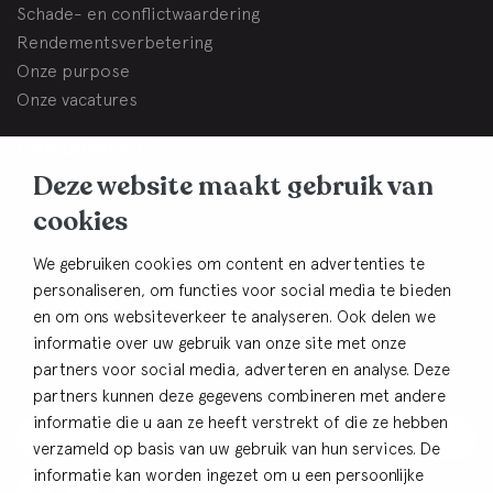
Schade- en conflictwaardering
Rendementsverbetering
Onze purpose
Onze vacatures
BHB Dullemond
Deze website maakt gebruik van
Korte Brinkweg 37c
cookies
3761 EC Soest
Contact
We gebruiken cookies om content en advertenties te
personaliseren, om functies voor social media te bieden
033-4805482
en om ons websiteverkeer te analyseren. Ook delen we
info@bhbdullemond.nl
informatie over uw gebruik van onze site met onze
partners voor social media, adverteren en analyse. Deze
Blijf op de hoogte:
partners kunnen deze gegevens combineren met andere
informatie die u aan ze heeft verstrekt of die ze hebben
Aanmelden nieuwsbrief
verzameld op basis van uw gebruik van hun services. De
informatie kan worden ingezet om u een persoonlijke