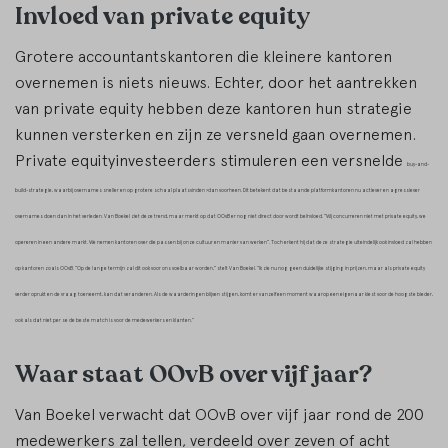
Invloed van private equity
Grotere accountantskantoren die kleinere kantoren
overnemen is niets nieuws. Echter, door het aantrekken
van private equity hebben deze kantoren hun strategie
kunnen versterken en zijn ze versneld gaan overnemen.
Private equityinvesteerders stimuleren een versnelde
buy-and-
build-strategie,
waarbij overnames sneller en op grotere schaal plaatsvinden >dan voorheen. Dit betekent dat bestaande platformkantoren nu actiever en agressiever
overnames doen dan in het verleden. Van Boekel ziet deze trend, maar merkt op dat OOvB er nog niet direct door wordt beïnvloed. “Wij concurreren niet met private equity, we
opereren in een andere markt. We nemen kantoren over die passen bij onze cultuur en manier van werken”. Toch erkent hij dat deze strategie uiteindelijk ook invloed zal hebben
op kantoren zoals OOvB. “Op de lange termijn zal dit ook voor ons voelbaar worden,” stelt Van Boekel. “Ik zie nu nog geen duidelijke stijging in prijzen, maar als private equity
verder oprukt en de vraag toeneemt, kan dat veranderen. Als de waarderingen blijven stijgen, komt er vanzelf een moment waarop een eigenaar kiest voor de hoogste bieder,
ook als dat niet per se de beste match is voor de medewerkers en klanten.”
Waar staat OOvB over vijf jaar?
Van Boekel verwacht dat OOvB over vijf jaar rond de 200
medewerkers zal tellen, verdeeld over zeven of acht