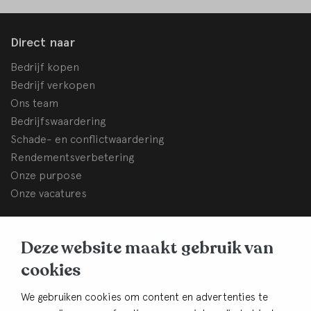
Direct naar
Bedrijf kopen
Bedrijf verkopen
Ons team
Bedrijfswaardering
Schade- en conflictwaardering
Rendementsverbetering
Onze purpose
Onze vacatures
BHB Dullemond
Deze website maakt gebruik van
Korte Brinkweg 37c
cookies
3761 EC Soest
Contact
We gebruiken cookies om content en advertenties te