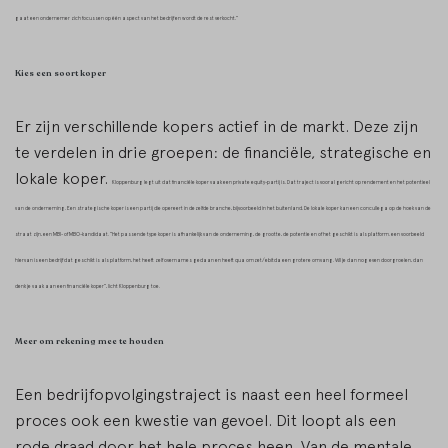
gaat een ondernemer zich focussen op één aspect van het bedrijf en wordt de rest verkocht.”
Kies een soort koper
Er zijn verschillende kopers actief in de markt. Deze zijn
te verdelen in drie groepen: de financiële, strategische en
lokale koper.
Kloppenburg legt uit dat financiële koper vaak een private equity-partij is. Dat traject is vooral gericht op rendement en het potentieel
van de onderneming. Een strategische koper is een partij die opereert in dezelfde branche, bijvoorbeeld in het buitenland. De lokale koper kan een concullega op de hoek van de
straat zijn, een MBI- of MBO-kandidaat.
“Het passende type koper is afhankelijk van de onderneming, de grootte, de potentie en of het geschikt is als platform. een voorbeeld
hiervan is een bedrijf dat geschikt is als platform, het heeft zelf overnames gedaan en heeft qua omzet/ebitda een grotere omvang. Wil je dan nog even doorgroeien, dan
denk je vaak aan een financiële koper”, licht Kloppenburg toe.
Meer om rekening mee te houden
Een bedrijfopvolgingstraject is naast een heel formeel
proces ook een kwestie van gevoel. Dit loopt als een
rode draad door het hele proces heen. Van de mentale