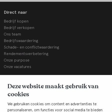
Direct naar
Bedrijf kopen
Bedrijf verkopen
Ons team
Bedrijfswaardering
Schade- en conflictwaardering
Rendementsverbetering
Onze purpose
Onze vacatures
BHB Dullemond
Deze website maakt gebruik van
Korte Brinkweg 37c
cookies
3761 EC Soest
Contact
We gebruiken cookies om content en advertenties te
personaliseren, om functies voor social media te bieden