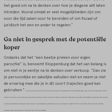
het goed om na te denken over hoe je diegene wilt laten
intreden. Vooral omdat er veel mogelijkheden zijn om
voor die tijd zaken voor te bereiden of om fiscaal of
juridisch het een en ander te regelen.”
Ga niet in gesprek met de potentiële
koper
Ondanks dat het “een beetje preken voor eigen
parochie” is, benoemt Kloppenburg dat het van belang is
om niet in je eentje na te denken over verkoop. “Dan zie
je persoonlijke en zakelijke valkuilen niet en neem je niet
de ervaring mee die je in dit soort trajecten goed kan
gebruiken.”
Haar tip is dan ook om er dus met iemand over te praten en specifiek niet met een potentiële koper, zegt ze lachend. “Bij voorkeur met een
adviseur. Dat kan een accountant, een corporate finance bureau of een strategisch adviseur zijn. Deze kan objectief naar je onderneming kijken en meedenken over hoe je de
waarde van je bedrijf voor verkoop kunt optimaliseren”, aldus Kloppenburg.
Bedenk daarom waar jij of jullie als ondernemer(s) naartoe willen. Zeker als je met meerdere
aandeelhouders of vennoten bent, moet je het hier samen over hebben”