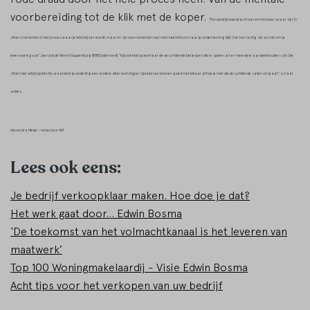
voorbereiding tot de klik met de koper.
“Een bedrijfsoverdracht kan emotioneel zwaar zijn. Er
zitten momenten in het proces waar je heel blij van wordt, maar er zijn ook momenten dat men heel kritisch naar je onderneming kijkt. Dat kan lastig zijn als het om je
levenswerk gaat”, benadrukt Henny Kloppenburg (BHB Dullemond).
“Kijk ook heel goed naar de verschillende belangen die er spelen als er meerdere aandeelhouders zijn. Die
zitten niet altijd op één lijn, waardoor je onderling een andere sfeer kunt krijgen. Spreek van tevoren goed met elkaar af hoe je met die verschillende zaken omgaat”, is haar
advies.
Alexandra Meijer - redacteur AM
Lees ook eens:
Je bedrijf verkoopklaar maken. Hoe doe je dat?
Het werk gaat door... Edwin Bosma
‘De toekomst van het volmachtkanaal is het leveren van
maatwerk’
Top 100 Woningmakelaardij - Visie Edwin Bosma
Acht tips voor het verkopen van uw bedrijf