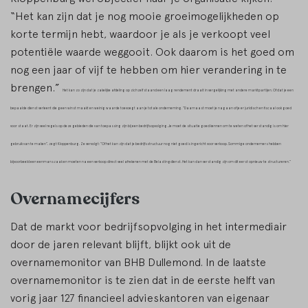
“Het kan zijn dat je nog mooie groeimogelijkheden op
korte termijn hebt, waardoor je als je verkoopt veel
potentiële waarde weggooit. Ook daarom is het goed om
nog een jaar of vijf te hebben om hier verandering in te
brengen.”
Het kan zo zijn dat je zakelijke afdeling op zichzelf staand een laag rendement draait in vergelijking met andere marktpartijen. Of dat je een
bepaalde dienst verleent die geen winst maakt en weinig waarde toevoegt aan je totale onderneming.
“Daarnaast moet je nagaan of je er juridisch en fiscaal ook goed
voor staat. Er zijn veel regels op deze gebieden die van toepassing zijn bij een bedrijfsopvolging. Je moet de situatie goed kennen om te weten of het verstandig is om hier
gebruik van te maken”, zegt Kloppenburg.
Ze vervolgt: “Of het kan zijn dat je bedrijfsstructuur nog niet goed is ingericht voor verkoop. Sommige ondernemers hebben
bijvoorbeeld een eenmanszaak en moeten na een verkoop direct veel afrekenen met de Belastingdienst. Het kan dan verstandig zijn om dit eerst opnieuw te structureren.”
Overnamecijfers
Dat de markt voor bedrijfsopvolging in het intermediair
door de jaren relevant blijft, blijkt ook uit de
overnamemonitor van BHB Dullemond. In de laatste
overnamemonitor is te zien dat in de eerste helft van
vorig jaar 127 financieel advieskantoren van eigenaar