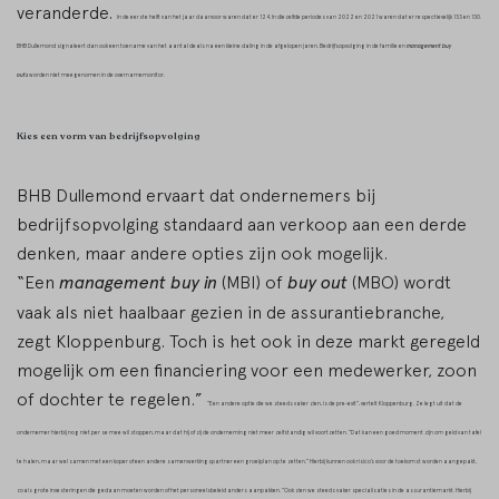
veranderde.
In de eerste helft van het jaar daarvoor waren dat er 124. In diezelfde periodes van 2022 en 2021 waren dat er respectievelijk 133 en 130.
BHB Dullemond signaleert dan ook een toename van het aantal deals na een kleine daling in de afgelopen jaren.
Bedrijfsopvolging in de familie en
management buy
outs
worden niet meegenomen in de overnamemonitor.
Kies een vorm van bedrijfsopvolging
BHB Dullemond ervaart dat ondernemers bij
bedrijfsopvolging standaard aan verkoop aan een derde
denken, maar andere opties zijn ook mogelijk.
“Een
management buy in
(MBI) of
buy out
(MBO) wordt
vaak als niet haalbaar gezien in de assurantiebranche,
zegt Kloppenburg. Toch is het ook in deze markt geregeld
mogelijk om een financiering voor een medewerker, zoon
of dochter te regelen.”
“Een andere optie die we steeds vaker zien, is de pre-exit”, vertelt Kloppenburg. Ze legt uit dat de
ondernemer hierbij nog niet per se mee wil stoppen, maar dat hij of zij de onderneming niet meer zelfstandig wil voortzetten. “Dat kan een goed moment zijn om geld van tafel
te halen, maar wel samen met een koper of een andere samenwerkingspartner een groeiplan op te zetten.”
Hierbij kunnen ook risico’s voor de toekomst worden aangepakt,
zoals grote investeringen die gedaan moeten worden of het personeelsbeleid anders aanpakken. “Ook zien we steeds vaker specialisaties in de assurantiemarkt. Hierbij