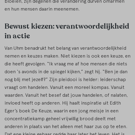
bloeien, zijn degenen die verandering durven omarmen
en hun mensen daarin meenemen.
Bewust kiezen: verantwoordelijkheid
in actie
Van Uhm benadrukt het belang van verantwoordelijkheid
nemen en keuzes maken. Niet kiezen is ook een keuze, en
die heeft gevolgen. “Ik vraag me af hoe mensen die niets
doen ‘s avonds in de spiegel kijken,” zegt hij. “Ben je dan
nog blij met jezelf?” Zijn pleidooi is helder: leiderschap
vraagt om handelen. Vanuit een moreel kompas. Vanuit
waarden. Vanuit het besef dat jouw handelen, of nalaten,
invloed heeft op anderen. Hij haalt inspiratie uit Edith
Eger’s boek De Keuze, waarin een jong meisje in een
concentratiekamp geheel vrijwillig brood deelt met
anderen in plaats van het alleen met haar zus op te eten.
Dat ene kleine gebaar redde haar later het leven. Het is