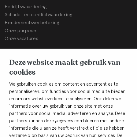
Bedrijfswaardering
Schade- en conflictwaardering
Rendementsverbetering
Onze purpose
Onze vacatures
BHB Dullemond
Deze website maakt gebruik van
Korte Brinkweg 37c
cookies
3761 EC Soest
Contact
We gebruiken cookies om content en advertenties te
personaliseren, om functies voor social media te bieden
033-4805482
en om ons websiteverkeer te analyseren. Ook delen we
info@bhbdullemond.nl
informatie over uw gebruik van onze site met onze
partners voor social media, adverteren en analyse. Deze
Blijf op de hoogte:
partners kunnen deze gegevens combineren met andere
informatie die u aan ze heeft verstrekt of die ze hebben
Aanmelden nieuwsbrief
verzameld op basis van uw gebruik van hun services. De