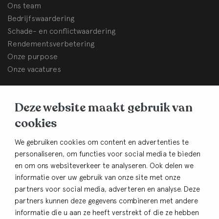
Ons team
Bedrijfswaardering
Schade- en conflictwaardering
Rendementsverbetering
Onze purpose
Onze vacatures
BHB Dullemond
Deze website maakt gebruik van
Korte Brinkweg 37c
cookies
3761 EC Soest
Contact
We gebruiken cookies om content en advertenties te
personaliseren, om functies voor social media te bieden
033-4805482
en om ons websiteverkeer te analyseren. Ook delen we
info@bhbdullemond.nl
informatie over uw gebruik van onze site met onze
partners voor social media, adverteren en analyse. Deze
Blijf op de hoogte:
partners kunnen deze gegevens combineren met andere
informatie die u aan ze heeft verstrekt of die ze hebben