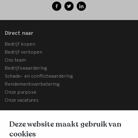
Direct naar
Bedrijf kopen
Bedrijf verkopen
Ons team
Bedrijfswaardering
Schade- en conflictwaardering
Rendementsverbetering
Onze purpose
Onze vacatures
BHB Dullemond
Deze website maakt gebruik van
Korte Brinkweg 37c
cookies
3761 EC Soest