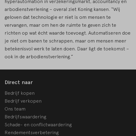
hyperautomation in verzekeringsmarkt, accountancy en
arbodienstverlening – overal ziet Koning kansen. “Wij
geloven dat technologie er niet is om mensen te
vervangen, maar om hen de ruimte te geven zich te
richten op wat écht waarde toevoegt. Automatiseren doe
je niet om banen te schrappen, maar om mensen meer
betekenisvol werk te laten doen. Daar ligt de toekomst –
ook in de arbodienstverlening.”
Direct naar
Bedrijf kopen
Bedrijf verkopen
Ons team
Bedrijfswaardering
Schade- en conflictwaardering
Rendementsverbetering