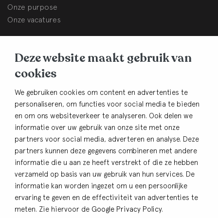
Onze purpose
Onze vacatures
BHB Dullemond
Deze website maakt gebruik van
Korte Brinkweg 37c
cookies
3761 EC Soest
Contact
We gebruiken cookies om content en advertenties te
personaliseren, om functies voor social media te bieden
033-4805482
en om ons websiteverkeer te analyseren. Ook delen we
info@bhbdullemond.nl
informatie over uw gebruik van onze site met onze
partners voor social media, adverteren en analyse. Deze
Blijf op de hoogte:
partners kunnen deze gegevens combineren met andere
informatie die u aan ze heeft verstrekt of die ze hebben
Aanmelden nieuwsbrief
verzameld op basis van uw gebruik van hun services. De
informatie kan worden ingezet om u een persoonlijke
ervaring te geven en de effectiviteit van advertenties te
meten. Zie hiervoor de
Google Privacy Policy
.