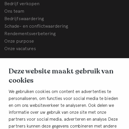
Bedrijf verkopen
Ons team
Bedrijfswaardering
Schade- en conflictwaardering
Rendementsverbetering
Onze purpose
Onze vacatures
BHB Dullemond
Deze website maakt gebruik van
Korte Brinkweg 37c
cookies
3761 EC Soest
Contact
We gebruiken cookies om content en advertenties te
personaliseren, om functies voor social media te bieden
033-4805482
en om ons websiteverkeer te analyseren. Ook delen we
info@bhbdullemond.nl
informatie over uw gebruik van onze site met onze
partners voor social media, adverteren en analyse. Deze
Blijf op de hoogte:
partners kunnen deze gegevens combineren met andere