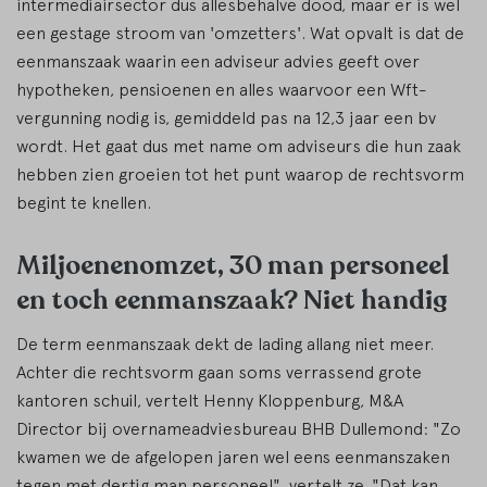
intermediairsector dus allesbehalve dood, maar er is wel
een gestage stroom van 'omzetters'. Wat opvalt is dat de
eenmanszaak waarin een adviseur advies geeft over
hypotheken, pensioenen en alles waarvoor een Wft-
vergunning nodig is, gemiddeld pas na 12,3 jaar een bv
wordt. Het gaat dus met name om adviseurs die hun zaak
hebben zien groeien tot het punt waarop de rechtsvorm
begint te knellen.
Miljoenenomzet, 30 man personeel
en toch eenmanszaak? Niet handig
De term eenmanszaak dekt de lading allang niet meer.
Achter die rechtsvorm gaan soms verrassend grote
kantoren schuil, vertelt Henny Kloppenburg, M&A
Director bij overnameadviesbureau BHB Dullemond: "Zo
kwamen we de afgelopen jaren wel eens eenmanszaken
tegen met dertig man personeel", vertelt ze. "Dat kan