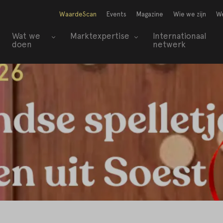
WaardeScan
Events
Magazine
Wie we zijn
We
Wat we
Marktexpertise
Internationaal
doen
netwerk