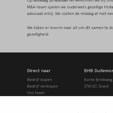
Op
verwelkomen we bij on
dinsdag 10 februari
M&A-team spelen we ouderwets gezellige Hollan
advocaat erbij. We sluiten de middag af met ee
We kijken er enorm naar uit om dit samen te d
gezelligheid.
Direct naar
BHB Dullemo
Bedrijf kopen
Korte Brinkweg
Bedrijf verkopen
3761 EC Soest
Ons team
Bedrijfswaardering
Schade- en conflictwaardering
Rendementsverbetering