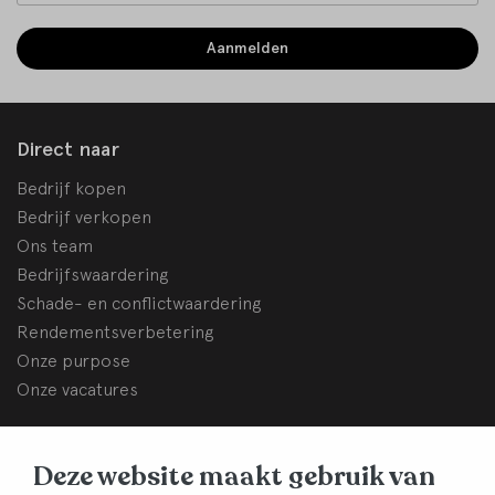
Aanmelden
Direct naar
Bedrijf kopen
Bedrijf verkopen
Ons team
Bedrijfswaardering
Schade- en conflictwaardering
Rendementsverbetering
Onze purpose
Onze vacatures
BHB Dullemond
Deze website maakt gebruik van
Korte Brinkweg 37c