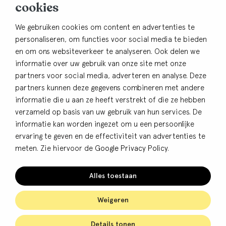
cookies
3761 EC Soest
Contact
We gebruiken cookies om content en advertenties te
personaliseren, om functies voor social media te bieden
033-4805482
en om ons websiteverkeer te analyseren. Ook delen we
info@bhbdullemond.nl
informatie over uw gebruik van onze site met onze
partners voor social media, adverteren en analyse. Deze
Blijf op de hoogte:
partners kunnen deze gegevens combineren met andere
informatie die u aan ze heeft verstrekt of die ze hebben
Aanmelden nieuwsbrief
verzameld op basis van uw gebruik van hun services. De
informatie kan worden ingezet om u een persoonlijke
ervaring te geven en de effectiviteit van advertenties te
meten. Zie hiervoor de
Google Privacy Policy
.
© BHB Dullemond
Privacy
Alles toestaan
Cookies
Algemene voorwaarden
Weigeren
Details tonen