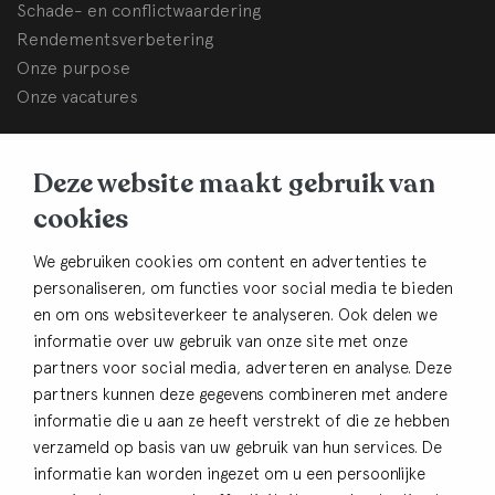
Schade- en conflictwaardering
Rendementsverbetering
Onze purpose
Onze vacatures
BHB Dullemond
Deze website maakt gebruik van
Korte Brinkweg 37c
cookies
3761 EC Soest
Contact
We gebruiken cookies om content en advertenties te
personaliseren, om functies voor social media te bieden
033-4805482
en om ons websiteverkeer te analyseren. Ook delen we
info@bhbdullemond.nl
informatie over uw gebruik van onze site met onze
partners voor social media, adverteren en analyse. Deze
Blijf op de hoogte:
partners kunnen deze gegevens combineren met andere
informatie die u aan ze heeft verstrekt of die ze hebben
Aanmelden nieuwsbrief
verzameld op basis van uw gebruik van hun services. De
informatie kan worden ingezet om u een persoonlijke