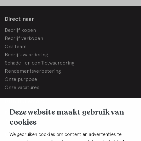
Direct naar
Bedrijf kopen
Bedrijf verkopen
Ons team
Bedrijfswaardering
Schade- en conflictwaardering
Rendementsverbetering
Onze purpose
Onze vacatures
BHB Dullemond
Deze website maakt gebruik van
Korte Brinkweg 37c
cookies
3761 EC Soest
Contact
We gebruiken cookies om content en advertenties te