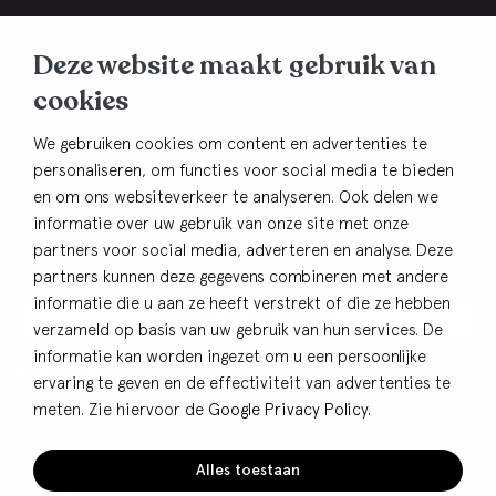
BHB Dullemond
Deze website maakt gebruik van
Korte Brinkweg 37c
cookies
3761 EC Soest
Contact
We gebruiken cookies om content en advertenties te
personaliseren, om functies voor social media te bieden
033-4805482
en om ons websiteverkeer te analyseren. Ook delen we
info@bhbdullemond.nl
informatie over uw gebruik van onze site met onze
partners voor social media, adverteren en analyse. Deze
Blijf op de hoogte:
partners kunnen deze gegevens combineren met andere
informatie die u aan ze heeft verstrekt of die ze hebben
Aanmelden nieuwsbrief
verzameld op basis van uw gebruik van hun services. De
informatie kan worden ingezet om u een persoonlijke
ervaring te geven en de effectiviteit van advertenties te
meten. Zie hiervoor de
Google Privacy Policy
.
© BHB Dullemond
Privacy
Alles toestaan
Cookies